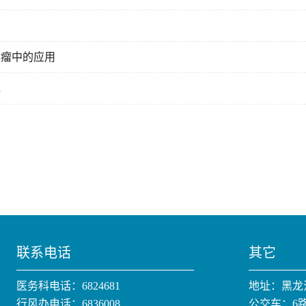
体瘤中的应用
色
联系电话
其它
医务科电话：6824681
地址：黑龙
行风办电话：6836008
公交车：6路;