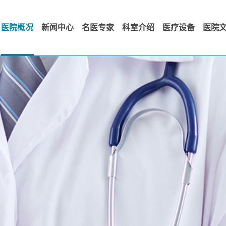
医院概况
新闻中心
名医专家
科室介绍
医疗设备
医院
医院简介
公告
各科室简介
发展历
院长致词
医院动态
科室护理
经典回
领导班子
院外动态
党群专
医院荣誉
院长视点
院务公开
领导关怀
职工风
精湛技术
视频演
特色治疗
科室文化
医院管理
文明传