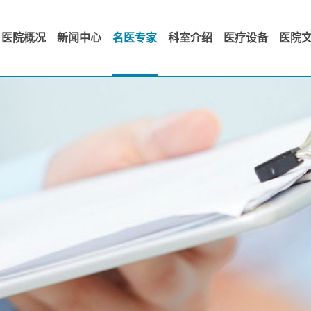
医院概况
新闻中心
名医专家
科室介绍
医疗设备
医院
医院简介
公告
各科室简介
发展历
院长致词
医院动态
科室护理
经典回
领导班子
院外动态
党群专
医院荣誉
院长视点
院务公开
领导关怀
职工风
精湛技术
视频演
特色治疗
科室文化
医院管理
文明传