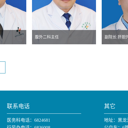
腹外二科主任
副院长 肝胆
联系电话
其它
医务科电话：6824681
地址：黑龙
行风办电话：6836008
公交车：6路;