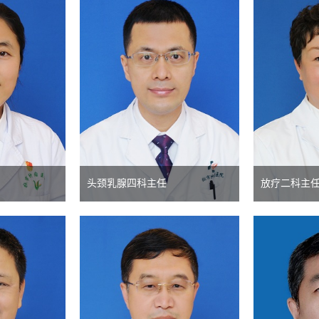
头颈乳腺四科主任
放疗二科主