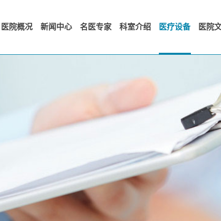
医院概况
新闻中心
名医专家
科室介绍
医疗设备
医院
医院简介
公告
各科室简介
发展历
院长致词
医院动态
科室护理
经典回
领导班子
院外动态
党群专
医院荣誉
院长视点
院务公开
领导关怀
职工风
精湛技术
视频演
特色治疗
科室文化
医院管理
文明传