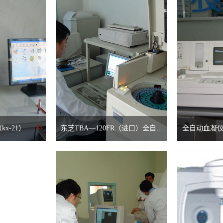
x-21）
东芝TBA—120FR（进口）全自动生化分析仪
全自动血凝