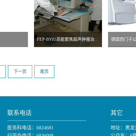
FEP-BY02高能聚焦超声肿瘤治疗机（聚焦超声刀）
德国西门子
下一页
尾页
联系电话
其它
医务科电话：6824681
地址：黑龙
行风办电话：6836008
公交车：6路;