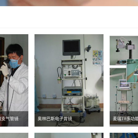
维支气管镜
奥林巴斯电子胃镜
麦瑞T8多功